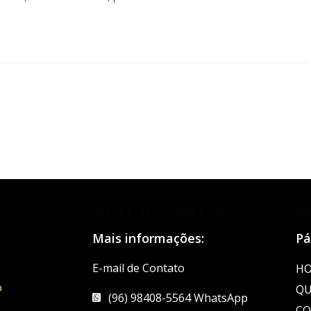
MAIS INFORMAÇÕES?
D
ENTRE EM CONTATO
N
Mais informações:
Pá
E-mail de Contato
H
o
QU
(96) 98408-5564 WhatsApp
CO