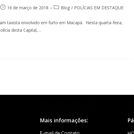
16 de março de 2018
Blog
/
POLÍCIAS EM DESTAQUE
deram taxista envolvido em furto em Macapá Nesta quarta-feira,
olícia desta Capital,…
MAIS INFORMAÇÕES?
D
ENTRE EM CONTATO
N
Mais informações:
Pá
E-mail de Contato
H