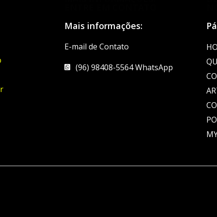
ENTRE EM CONTATO
N
Mais informações:
Pá
E-mail de Contato
H
o
QU
(96) 98408-5564 WhatsApp
CO
r
AR
C
PO
MY