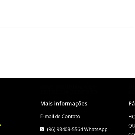
MAIS INFORMAÇÕES?
D
ENTRE EM CONTATO
N
Mais informações:
Pá
E-mail de Contato
H
o
QU
(96) 98408-5564 WhatsApp
CO