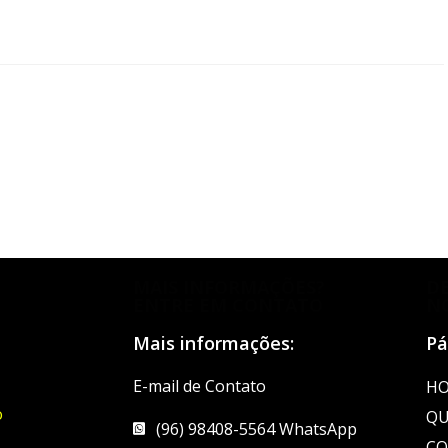
MAIS INFORMAÇÕES?
D
ENTRE EM CONTATO
N
Mais informações:
Pá
E-mail de Contato
H
o
QU
(96) 98408-5564 WhatsApp
CO