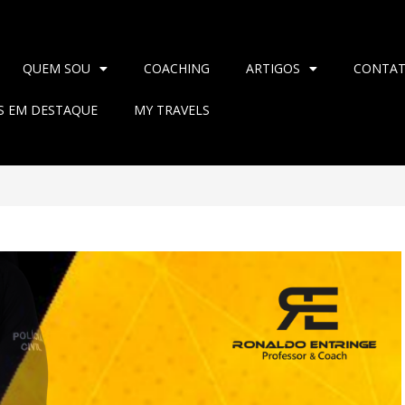
QUEM SOU
COACHING
ARTIGOS
CONTA
AS EM DESTAQUE
MY TRAVELS
>
2024
>
junho
>
5
>
Blog
>
D