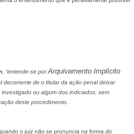
enta o entendimento que é perfeitamente possível
Arquivamento Implícito
m
, “entende-se por
decorrente de o titular da ação penal deixar
o investigado
ou
algum dos indiciados
, sem
icação deste procedimento.
uando o juiz não se pronuncia na forma do