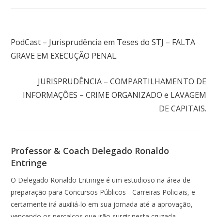
Post anterior
PodCast – Jurisprudência em Teses do STJ – FALTA
GRAVE EM EXECUÇÃO PENAL.
Próximo post
JURISPRUDÊNCIA – COMPARTILHAMENTO DE
INFORMAÇÕES – CRIME ORGANIZADO e LAVAGEM
DE CAPITAIS.
Professor & Coach Delegado Ronaldo
Entringe
O Delegado Ronaldo Entringe é um estudioso na área de
preparação para Concursos Públicos - Carreiras Policiais, e
certamente irá auxiliá-lo em sua jornada até a aprovação,
vencendo os percalços que irão surgir nesta cruzada,