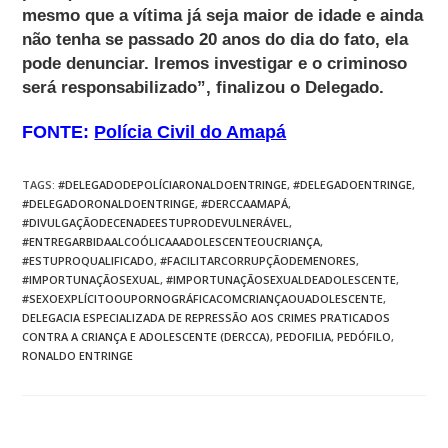
mesmo que a vítima já seja maior de idade e ainda
não tenha se passado 20 anos do dia do fato, ela
pode denunciar. Iremos investigar e o criminoso
será responsabilizado”, finalizou o Delegado.
FONTE:
Polícia Civil do Amapá
TAGS
:
#DELEGADODEPOLÍCIARONALDOENTRINGE
,
#DELEGADOENTRINGE
,
#DELEGADORONALDOENTRINGE
,
#DERCCAAMAPÁ
,
#DIVULGAÇÃODECENADEESTUPRODEVULNERÁVEL
,
#ENTREGARBIDAALCOÓLICAAADOLESCENTEOUCRIANÇA
,
#ESTUPROQUALIFICADO
,
#FACILITARCORRUPÇÃODEMENORES
,
#IMPORTUNAÇÃOSEXUAL
,
#IMPORTUNAÇÃOSEXUALDEADOLESCENTE
,
#SEXOEXPLÍCITOOUPORNOGRÁFICACOMCRIANÇAOUADOLESCENTE
,
DELEGACIA ESPECIALIZADA DE REPRESSÃO AOS CRIMES PRATICADOS
CONTRA A CRIANÇA E ADOLESCENTE (DERCCA)
,
PEDOFILIA
,
PEDÓFILO
,
RONALDO ENTRINGE
Post anterior