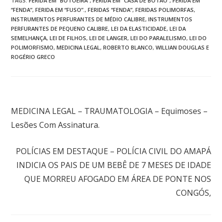
TAGS
:
FERIDA EM “BOTOEIRA”
,
FERIDA EM “CASA DE BOTÃO”
,
FERIDA EM
“FENDA”
,
FERIDA EM “FUSO”.
,
FERIDAS “FENDA”
,
FERIDAS POLIMORFAS
,
INSTRUMENTOS PERFURANTES DE MÉDIO CALIBRE
,
INSTRUMENTOS
PERFURANTES DE PEQUENO CALIBRE
,
LEI DA ELASTICIDADE
,
LEI DA
SEMELHANÇA
,
LEI DE FILHOS
,
LEI DE LANGER
,
LEI DO PARALELISMO
,
LEI DO
POLIMORFISMO
,
MEDICINA LEGAL
,
ROBERTO BLANCO
,
WILLIAN DOUGLAS E
ROGÉRIO GRECO
Post anterior
MEDICINA LEGAL – TRAUMATOLOGIA – Equimoses –
Lesões Com Assinatura.
Próximo post
POLÍCIAS EM DESTAQUE – POLÍCIA CIVIL DO AMAPÁ
INDICIA OS PAIS DE UM BEBÊ DE 7 MESES DE IDADE
QUE MORREU AFOGADO EM ÁREA DE PONTE NOS
CONGÓS,