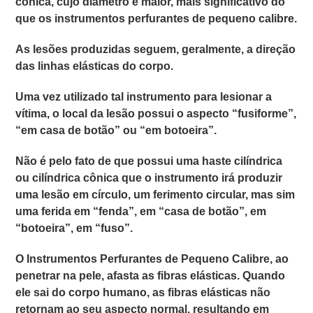
cônica
, cujo diâmetro é maior, mais significativo do
que os
instrumentos perfurantes de pequeno calibre.
As lesões produzidas seguem, geralmente, a direção
das linhas elásticas do corpo.
Uma vez utilizado tal instrumento para lesionar a
vítima, o local da lesão possui o aspecto
“fusiforme”
,
“em casa de botão”
ou
“em botoeira”.
Não é pelo fato de que possui uma
haste cilíndrica
ou cilíndrica cônica
que o instrumento irá produzir
uma lesão em círculo, um ferimento circular, mas sim
uma ferida em
“fenda”
, em
“casa de botão”
, em
“botoeira”
, em
“fuso”.
O
Instrumentos Perfurantes de Pequeno Calibre
, ao
penetrar na pele, afasta as fibras elásticas. Quando
ele sai do corpo humano, as fibras elásticas não
retornam ao seu aspecto normal, resultando em